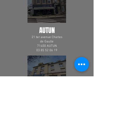
AUTUN
21 ter avenue Charles
de Gaulle
71400 AUTUN
03 85 52 06 19
LE CREUSOT
26 boulevard Henri-Paul
Schneider
71200 LE CREUSOT
03 85 79 08 84