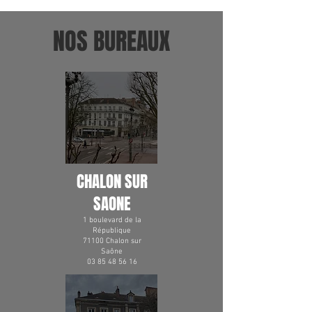
NOS BUREAUX
CHALON SUR
SAONE
1 boulevard de la
République
71100 Chalon sur
Saône
03 85 48 56 16